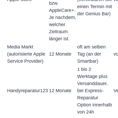
bzw.
einen Termin mit
AppleCare+.
der Genius Bar)
Je nachdem,
welcher
Zeitraum
länger ist.
Media Markt
oft am selben
(autorisierte Apple
12 Monate
Tag (an der
vo
Service Provider)
Smartbar)
1 bis 2
Werktage plus
Versanddauer,
Handyreparatur123
12 Monate
bei Express-
V
Reparatur
Option innerhalb
von 24h