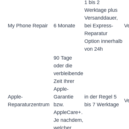
1 bis 2
Werktage plus
Versanddauer,
My Phone Repair
6 Monate
bei Express-
V
Reparatur
Option innerhalb
von 24h
90 Tage
oder die
verbleibende
Zeit Ihrer
Apple-
Apple-
Garantie
in der Regel 5
V
Reparaturzentrum
bzw.
bis 7 Werktage
AppleCare+.
Je nachdem,
welcher