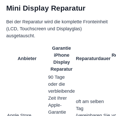
Mini Display Reparatur
Bei der Reparatur wird die komplette Fronteinheit
(LCD, Touchscreen und Displayglas)
ausgetauscht.
Garantie
iPhone
R
Anbieter
Reparaturdauer
Display
Reparatur
90 Tage
oder die
verbleibende
Zeit Ihrer
oft am selben
Apple-
Tag
Garantie
Apple Store
(vereinbaren Sie
vo