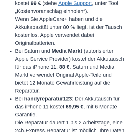
kostet
99 €
(siehe
Apple Support
, unter Tool
„Kostenvoranschlag einholen“).
Wenn Sie AppleCare+ haben und die
Akkukapazität unter 80 % liegt, ist der Tausch
kostenlos. Apple verwendet dabei
Originalbatterien.
Bei Saturn und
Media Markt
(autorisierter
Apple Service Provider) kostet der Akkutausch
für das iPhone 11,
88 €
. Saturn und Media
Markt verwendet Original Apple-Teile und
bietet 12 Monate Gewährleistung auf die
Reparatur.
Bei
handyreparatur123
: Der Akkutausch für
das iPhone 11 kostet
69,95 €
, mit 6 Monate
Garantie.
Die Reparatur dauert 1 bis 2 Arbeitstage, eine
24h-Express-Reparatur ist möglich. Ihre Daten